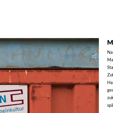
M
Na
Ma
St
Zol
Haf
ges
zuk
spä